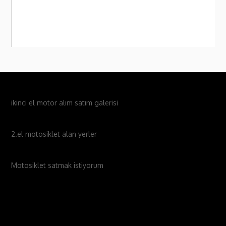
ikinci el motor alım satım galerisi
2.el motosiklet alan yerler
Motosiklet satmak istiyorum