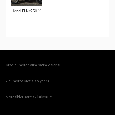
İkinci El Nc750 X
ikinci el motor alım satım galerisi
2.el motosiklet alan yerler
Motosiklet satmak istiyorum